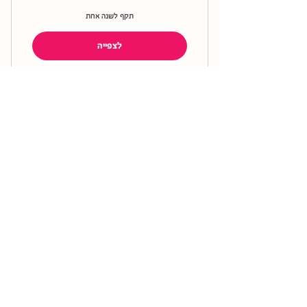
תקף לשנה אחת
לצפייה
השתלמות - פברואר 21
0₪
₪
0
בתוקף למשך 2 שנים
לצפייה