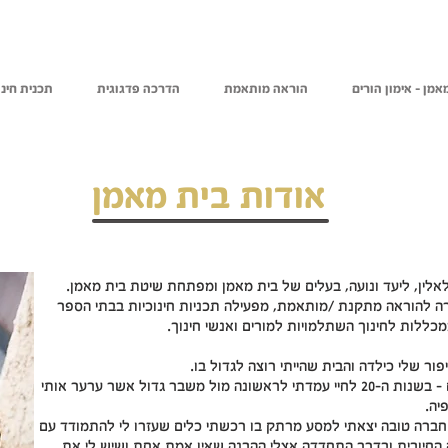
אמן - אימון הורים
הוראה מותאמת
הדרכה פדגוגית
תכנית חינו
אודות בית מאמן
 לאלין, ליעד ונועה, בעלים של בית מאמן ומפתחת שיטת בית מאמן.
מורה להוראה מתקנת /מותאמת, מפעילה תכניות חינוכיות בבתי הספר
ללות לחינוך השתלמויות למורים ואנשי חינוך.
ור שלי כילדה והבית שהייתי רוצה לגדול בו.
הסיפור של בית מאמן מתחיל לפני כ 20 שנים - בשנות ה-20 לחיי עמדתי לראשונה מול משבר גדול אשר ערער אותי
יה.
 חברה טובה יצאתי למסע מרתק בו רכשתי כלים שעזרו לי להתמודד עם
 החיובית ובדרך התחדדה אצלי ההבנה שאין אמת אחת ושיש לי את