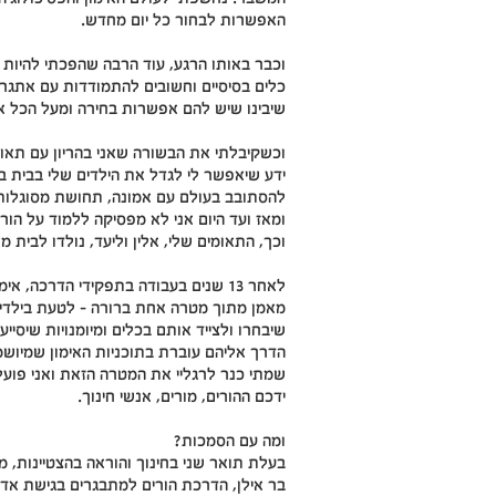
האפשרות לבחור כל יום מחדש.
וכבר באותו הרגע, עוד הרבה שהפכתי להיות א
כלים בסיסיים וחשובים להתמודדות עם אתגרי
שיבינו שיש להם אפשרות בחירה ומעל הכל א
וכשקיבלתי את הבשורה שאני בהריון עם תאו
ידע שיאפשר לי לגדל את הילדים שלי בבית בו
להסתובב בעולם עם אמונה, תחושת מסוגלות ו
ומאז ועד היום אני לא מפסיקה ללמוד על הורו
וכך, התאומים שלי, אלין וליעד, נולדו לבית
לאחר 13 שנים בעבודה בתפקידי הדרכה, 
מאמן מתוך מטרה אחת ברורה – לטעת בילדים
שיבחרו ולצייד אותם בכלים ומיומנויות שיסייע
הדרך אליהם עוברת בתוכניות האימון שמיושמ
שמתי כנר לרגליי את המטרה הזאת ואני פועל
ידכם ההורים, מורים, אנשי חינוך.
ומה עם הסמכות?
בעלת תואר שני בחינוך והוראה בהצטיינות, מ
בר אילן, הדרכת הורים למתבגרים בגישת אדלר