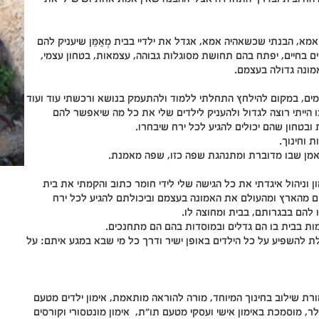
מא, הבנתי שכשאהיה אמא, אגדל את ילדיי בבית מְאַמֵּן שיעניק להם
ם בחיים, יפתח בהם תחושת מסוגלות גבוהה, עצמאות, בטחון עצמי,
מונה גדולה בעצמם.
מים, במקום להילחץ התחלתי ללמוד ולהתעמק בנושא ורכשתי עוד ועוד
 הייתי רוצה לגדול ולהעניק לילדים שלי את כל מה שיאפשר להם
בטחון שהם יכולים להגיע לכל ירח שיבחרו.
ת וחינוך.
 מאמן שבו מדוברת ומתנהגת שפה כזו, שפה מאמנת.​
אימון וניהול איגדתי את כל הגישה שלי לידי חומר כתוב והקמתי את בית
 מהארץ ומהעולם את האמונה בעצמם וביכולתם להגיע לכל ירח
ו להם בבגרותם, בבית ומחוצה לו.
ות בבית בו הם גדלים ובמוסדות בהם הם מתחנכים.
ת להשפיע על כל הילדים באופן ישיר ודרך כל מי שבא במגע איתם: על
ורת שילוב בחינוך המיוחד, מורה להוראה מותאמת, אימון ילדים מטעם
, מוסמכת באימון אישי ועסקי מטעם תו"ת, אימון מונטסורי וקורסים