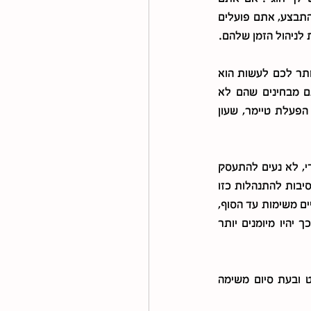
מוציאים את עצמכם זורקים את המשפטים האלו לאוויר, מזכירים להם מתי כל פעולה צריכה להתבצע, אתם פועלים 
לניהול הזמן שלהם.
מה אפשר לעשות: לאחר שהילדים הכינו לוח תכנון שבועי המותאם לסדר היום שלהם, כל שנותר לכם לעשות הוא 
להפנות את הילדים ללוח. גלו הבנה כלפיהם. שינוי הרגלים לוקח זמן ודורש אימון. ואם אתם מבחינים שהם לא 
נצמדים ללו"ז או מתפזרים, הזכירו להם בנועם ואפשרו להם לבחור דרכים שיסייעו להם כמו הפעלת טיימר, שעון 
– כי הן נראות מסובכות מדי, גדולות מדי, לא נעים להתעסק 
בהם ואם כבר מתחילים אז קופצים לדבר הבא בלי לסיים - ממש כמו צפרדע מקפצת. אחת הסיבות להתנהלות כזו 
היא חוסר סדר ומיקוד במשימות שיש לבצע. לאחר יצירת סדר ואגון המטלות חשוב להקפיד לסיים משימות עד הסוף, 
לא בחיפזון ועם תשומת לב מלאה. ככל שיתאמנו יותר בהשלמת משימות קטנות בילדותם, כך יהיו מיומנים יותר 
מה אפשר לעשות: משימות שלא מתחשק או לא נעים לבצע אפשר להכין רשימת צ'ק ליסט ובעת סיום משימה 