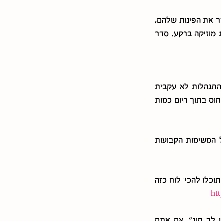
מה אפשר לעשות: החליטו יחד על סידור המרחבים המבולגנים, אפשרו לילדים לבחור איך לסדר את הפינות שלהם, 
צרו יחד זמן קבוע ביום או בשבוע בו מסדרים את המרחב. תוכלו להקליל את האווירה בהפעלת מוזיקה ברקע. סדר 
הילדים מתנהלים בתוך היום ללא סדר ומיקוד וכל המשימות שלהם נמצאות בתוך בראש וההתנהלות לא עקבית 
ומסודרת. זאת התנהלות שמביאה לכך שדברים מתפספסים ונדחים. טעות נוספת, שמנסים לדחוס בתוך היום כמות 
מה אפשר לעשות: הכינו לוח תכנון שבועי. שלב הראשון עזרו לילדים להכין רשימה של כל המשימות הקבועות 
חשוב להיות ריאליים ולא לדחוס בתוך 24 שעות כמות משימות גדולה ממה שמתאפשר לבצע. תוכלו להכין לוח כזה 
ht
 – "תכין שיעורים", "תקומו", "כנס להתקלח", "תזדרז, יש לך חוג". אם אתם 