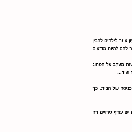
  לנוכחות של שעון בבית (בסלון חדר שינה או על היד) יש תפקיד חשוב. שעון עוזר לילדים להבין 
את מושג הזמן, ממחיש להם כמה זמן עבר או נשאר ולהבין את ההתקדמות של היום. השעון עוזר להם להיות מודעים 
לילדים קטנים שטרם יודעים לקרוא שעון, תוכלו להסביר את הזמנים שעברו או נשארו באמצעות מעקב על המחוג 
מה אפשר לעשות: פשוט מאוד – לתלות שעון במקום גלוי לכולם, עדיף בסלון או ליד דלת הכניסה של הבית. כך 
 סדר פנימי מושפע מסדר חיצוני. כשיש בלגן בשולחן הלמידה, בפינת המשחקים יש עודף גירויים וזה 